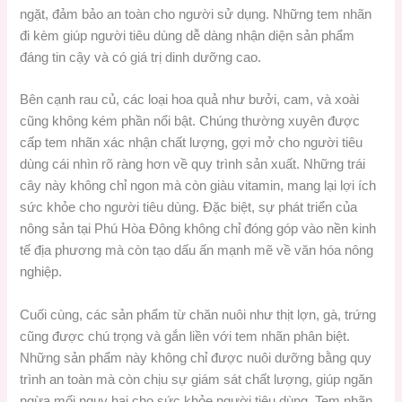
ngặt, đảm bảo an toàn cho người sử dụng. Những tem nhãn
đi kèm giúp người tiêu dùng dễ dàng nhận diện sản phẩm
đáng tin cậy và có giá trị dinh dưỡng cao.
Bên cạnh rau củ, các loại hoa quả như bưởi, cam, và xoài
cũng không kém phần nổi bật. Chúng thường xuyên được
cấp tem nhãn xác nhận chất lượng, gợi mở cho người tiêu
dùng cái nhìn rõ ràng hơn về quy trình sản xuất. Những trái
cây này không chỉ ngon mà còn giàu vitamin, mang lại lợi ích
sức khỏe cho người tiêu dùng. Đặc biệt, sự phát triển của
nông sản tại Phú Hòa Đông không chỉ đóng góp vào nền kinh
tế địa phương mà còn tạo dấu ấn mạnh mẽ về văn hóa nông
nghiệp.
Cuối cùng, các sản phẩm từ chăn nuôi như thịt lợn, gà, trứng
cũng được chú trọng và gắn liền với tem nhãn phân biệt.
Những sản phẩm này không chỉ được nuôi dưỡng bằng quy
trình an toàn mà còn chịu sự giám sát chất lượng, giúp ngăn
ngừa mối nguy hại cho sức khỏe người tiêu dùng. Tem nhãn