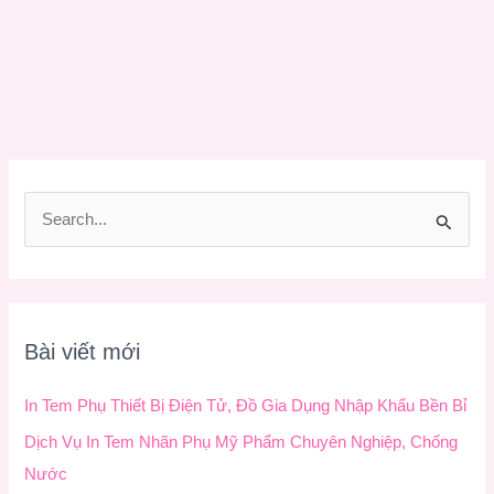
T
ì
m
k
Bài viết mới
i
ế
In Tem Phụ Thiết Bị Điện Tử, Đồ Gia Dụng Nhập Khẩu Bền Bỉ
m
Dịch Vụ In Tem Nhãn Phụ Mỹ Phẩm Chuyên Nghiệp, Chống
:
Nước