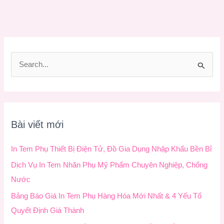
T
ì
m
k
Bài viết mới
i
ế
In Tem Phụ Thiết Bị Điện Tử, Đồ Gia Dụng Nhập Khẩu Bền Bỉ
m
Dịch Vụ In Tem Nhãn Phụ Mỹ Phẩm Chuyên Nghiệp, Chống
:
Nước
Bảng Báo Giá In Tem Phụ Hàng Hóa Mới Nhất & 4 Yếu Tố
Quyết Định Giá Thành