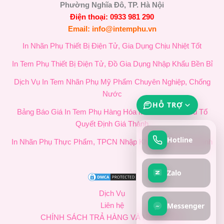
Phường Nghĩa Đô, TP. Hà Nội
Điện thoại: 0933 981 290
Email: info@intemphu.vn
In Nhãn Phụ Thiết Bị Điện Tử, Gia Dụng Chịu Nhiệt Tốt
In Tem Phụ Thiết Bị Điện Tử, Đồ Gia Dụng Nhập Khẩu Bền Bỉ
Dịch Vụ In Tem Nhãn Phụ Mỹ Phẩm Chuyên Nghiệp, Chống
Nước
HỖ TRỢ
Bảng Báo Giá In Tem Phụ Hàng Hóa Mới Nhất & 4 Yếu Tố
Quyết Định Giá Thành
Hotline
In Nhãn Phụ Thực Phẩm, TPCN Nhập Khẩu Chuẩn Quy Định
Zalo
Dịch Vụ
Messenger
Liên hệ
CHÍNH SÁCH TRẢ HÀNG VÀ HOÀN TIỀN