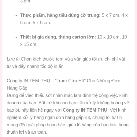
3 cm.
Thực phẩm, hàng tiêu dùng cỡ trung:
5 x 7 cm, 4 x
6 cm, 5 x 5 cm.
Thiết bị gia dụng, thùng carton lớn:
10 x 10 cm, 10
x 15 cm.
Lưu ý:
Chọn kích thước tem vừa vặn giúp tối ưu chi phí vật
tư và đẩy nhanh tốc độ in ấn.
Công ty IN TEM PHỤ – “Trạm Cứu Hộ” Cho Những Đơn
Hàng Gấp
Đừng để việc thiếu sót nhãn mác làm đình trệ công việc kinh
doanh của bạn. Bất cứ khi nào bạn cần xử lý khủng hoảng về
bao bì, hãy liên hệ ngay với
Công ty IN TEM PHỤ
. Với kinh
nghiệm xử lý hàng ngàn đơn hàng gấp rút, chúng tôi tự tin
mang đến giải pháp hoàn hảo, giúp lô hàng của bạn lưu thông
thuận lợi và an toàn.