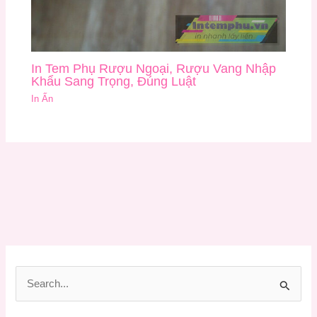
In Tem Phụ Rượu Ngoại, Rượu Vang Nhập
Khẩu Sang Trọng, Đúng Luật
In Ấn
T
ì