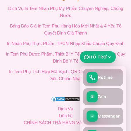
Dịch Vụ In Tem Nhãn Phụ Mỹ Phẩm Chuyên Nghiệp, Chống
Nước
Bảng Báo Giá In Tem Phụ Hàng Hóa Mới Nhất & 4 Yếu Tố
Quyết Định Giá Thành
In Nhãn Phụ Thực Phẩm, TPCN Nhập Khẩu Chuẩn Quy Định
In Tem Phụ Dược Phẩm, Thiết Bị Y Tế Nhập Khẩu Chuẩn Quy
HỖ TRỢ
Định Bộ Y Tế
In Tem Phụ Tích Hợp Mã Vạch, QR Code Truy Xuất Nguồn
Hotline
Gốc Chuẩn Nhất
Zalo
Dịch Vụ
Messenger
Liên hệ
CHÍNH SÁCH TRẢ HÀNG VÀ HOÀN TIỀN