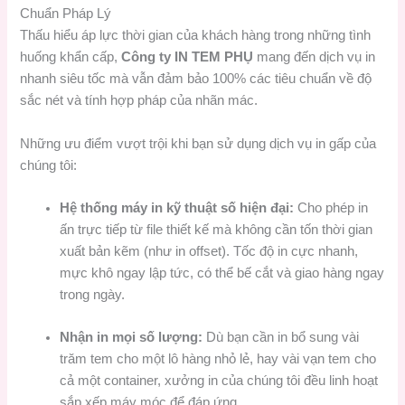
Chuẩn Pháp Lý
Thấu hiểu áp lực thời gian của khách hàng trong những tình
huống khẩn cấp,
Công ty IN TEM PHỤ
mang đến dịch vụ in
nhanh siêu tốc mà vẫn đảm bảo 100% các tiêu chuẩn về độ
sắc nét và tính hợp pháp của nhãn mác.
Những ưu điểm vượt trội khi bạn sử dụng dịch vụ in gấp của
chúng tôi:
Hệ thống máy in kỹ thuật số hiện đại:
Cho phép in
ấn trực tiếp từ file thiết kế mà không cần tốn thời gian
xuất bản kẽm (như in offset). Tốc độ in cực nhanh,
mực khô ngay lập tức, có thể bế cắt và giao hàng ngay
trong ngày.
Nhận in mọi số lượng:
Dù bạn cần in bổ sung vài
trăm tem cho một lô hàng nhỏ lẻ, hay vài vạn tem cho
cả một container, xưởng in của chúng tôi đều linh hoạt
sắp xếp máy móc để đáp ứng.