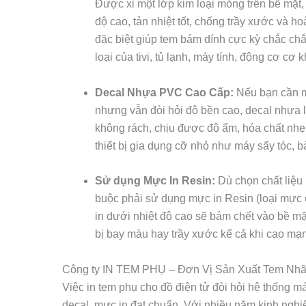
Được xi một lớp kim loại mỏng trên bề mặt, 
độ cao, tản nhiệt tốt, chống trầy xước và 
đặc biệt giúp tem bám dính cực kỳ chắc ch
loại của tivi, tủ lạnh, máy tính, động cơ cơ k
Decal Nhựa PVC Cao Cấp:
Nếu bạn cần mộ
nhưng vẫn đòi hỏi độ bền cao, decal nhựa 
không rách, chịu được độ ẩm, hóa chất nhẹ 
thiết bị gia dụng cỡ nhỏ như máy sấy tóc, b
Sử dụng Mực In Resin:
Dù chọn chất liệu 
buộc phải sử dụng mực in Resin (loại mực 
in dưới nhiệt độ cao sẽ bám chết vào bề m
bị bay màu hay trầy xước kể cả khi cạo mạn
Công ty IN TEM PHỤ – Đơn Vị Sản Xuất Tem Nh
Việc in tem phụ cho đồ điện tử đòi hỏi hệ thống m
decal, mực in đạt chuẩn. Với nhiều năm kinh ngh