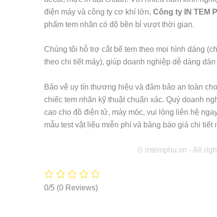
điện máy và công ty cơ khí lớn,
Công ty IN TEM 
phẩm tem nhãn có độ bền bỉ vượt thời gian.
Chúng tôi hỗ trợ cắt bế tem theo mọi hình dáng (chữ
theo chi tiết máy), giúp doanh nghiệp dễ dàng dá
Bảo vệ uy tín thương hiệu và đảm bảo an toàn ch
chiếc tem nhãn kỹ thuật chuẩn xác. Quý doanh ng
cao cho đồ điện tử, máy móc, vui lòng liên hệ nga
mẫu test vật liệu miễn phí và bảng báo giá chi tiết 
© intemphu.vn - All rig
0/5
(0 Reviews)