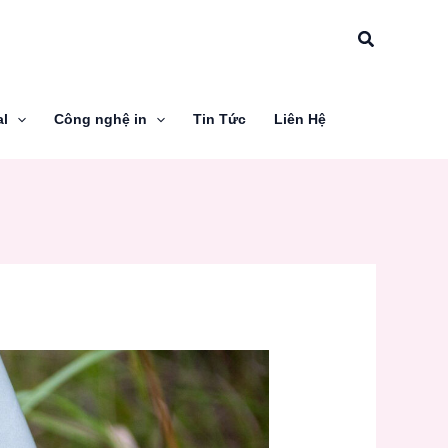
Tìm
kiếm
al
Công nghệ in
Tin Tức
Liên Hệ