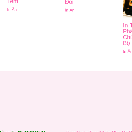
Tem
Đối
In Ấn
In Ấn
In 
Ph
Ch
Bộ 
In Ấ