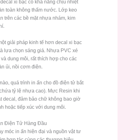
decal xi bạc có khả năng chịu nhiệt
hoàn toàn không thấm nước. Lớp keo
ắn trên các bề mặt nhựa nhám, kim
hí.
t giải pháp kinh tế hơn decal xi bạc
là lựa chọn sáng giá. Nhựa PVC xé
và dung môi, rất thích hợp cho các
àn ủi, nồi cơm điện.
nào, quá trình in ấn cho đồ điện tử bắt
chứa tỷ lệ nhựa cao). Mực Resin khi
ặt decal, đảm bảo chữ không bao giờ
h hoặc tiếp xúc với dung môi.
ãn Điện Tử Hàng Đầu
áy móc in ấn hiện đại và nguồn vật tư
iệm hợp tác cùng các thương hiệu