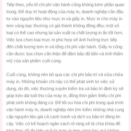
Tiếp theo, yếu tố chi phí vận hành cũng không kém phần quan
trọng. Để duy trì hoạt động của máy in, doanh nghiệp cần đầu
tư vào nguyên liệu như mực in và giấy in. Mực in cho máy in
tem vàng bạc thường có giá thành không đồng đều; một số
loại có thể cao nhưng lại sản xuất ra chất lượng in ấn tốt hơn.
Việc lựa chọn loại mực in phù hợp sẽ ảnh hưởng trực tiếp
đến chất lượng tem in và tổng chi phí vận hành. Giấy in cũng
cần được lựa chọn cẩn thận để đảm bảo độ bền và tính thẩm
mỹ của sản phẩm cuối cùng.
Cuối cùng, không nên bỏ qua các chi phí bảo trì và sửa chữa
máy in. Những khoản chi này có thể phát sinh từ việc sử
dụng, do đó, việc thường xuyên kiểm tra và bảo trì định kỳ sẽ
giúp kéo dài tuổi thọ của máy in, đồng thời giảm thiểu chi phí
phát sinh không đáng có. Để tối ưu hóa chi phí trong quá trình
vận hành máy in, doanh nghiệp nên tìm kiếm những nhà cung
cấp nguyên liệu giá cả cạnh tranh và dịch vụ bảo trì đáng tin
cậy. Việc có kế hoạch ngân sách rõ ràng sẽ là chìa khóa để
khai thác tối đa hiệu quả từ máy in tem vàng bạc mà không