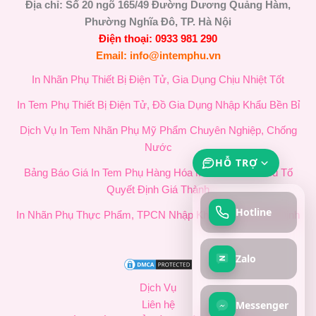
Địa chỉ: Số 20 ngõ 165/49 Đường Dương Quảng Hàm,
Phường Nghĩa Đô, TP. Hà Nội
Điện thoại: 0933 981 290
Email: info@intemphu.vn
In Nhãn Phụ Thiết Bị Điện Tử, Gia Dụng Chịu Nhiệt Tốt
In Tem Phụ Thiết Bị Điện Tử, Đồ Gia Dụng Nhập Khẩu Bền Bỉ
Dịch Vụ In Tem Nhãn Phụ Mỹ Phẩm Chuyên Nghiệp, Chống
Nước
HỖ TRỢ
Bảng Báo Giá In Tem Phụ Hàng Hóa Mới Nhất & 4 Yếu Tố
Quyết Định Giá Thành
Hotline
In Nhãn Phụ Thực Phẩm, TPCN Nhập Khẩu Chuẩn Quy Định
Zalo
Dịch Vụ
Messenger
Liên hệ