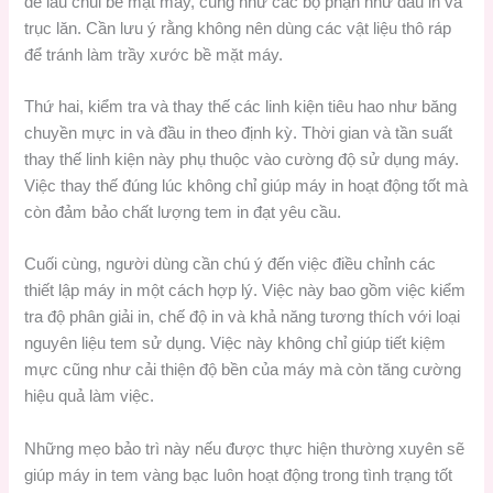
để lau chùi bề mặt máy, cũng như các bộ phận như đầu in và
trục lăn. Cần lưu ý rằng không nên dùng các vật liệu thô ráp
để tránh làm trầy xước bề mặt máy.
Thứ hai, kiểm tra và thay thế các linh kiện tiêu hao như băng
chuyền mực in và đầu in theo định kỳ. Thời gian và tần suất
thay thế linh kiện này phụ thuộc vào cường độ sử dụng máy.
Việc thay thế đúng lúc không chỉ giúp máy in hoạt động tốt mà
còn đảm bảo chất lượng tem in đạt yêu cầu.
Cuối cùng, người dùng cần chú ý đến việc điều chỉnh các
thiết lập máy in một cách hợp lý. Việc này bao gồm việc kiểm
tra độ phân giải in, chế độ in và khả năng tương thích với loại
nguyên liệu tem sử dụng. Việc này không chỉ giúp tiết kiệm
mực cũng như cải thiện độ bền của máy mà còn tăng cường
hiệu quả làm việc.
Những mẹo bảo trì này nếu được thực hiện thường xuyên sẽ
giúp máy in tem vàng bạc luôn hoạt động trong tình trạng tốt