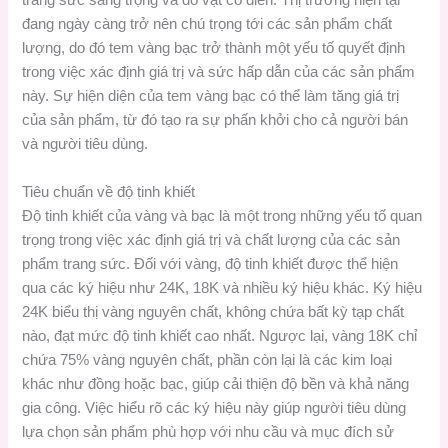
trang sức sang trọng và đồ vật cổ điển. Thị trường hiện tại
đang ngày càng trở nên chú trọng tới các sản phẩm chất
lượng, do đó tem vàng bạc trở thành một yếu tố quyết định
trong việc xác định giá trị và sức hấp dẫn của các sản phẩm
này. Sự hiện diện của tem vàng bạc có thể làm tăng giá trị
của sản phẩm, từ đó tạo ra sự phấn khởi cho cả người bán
và người tiêu dùng.
Tiêu chuẩn về độ tinh khiết
Độ tinh khiết của vàng và bạc là một trong những yếu tố quan
trọng trong việc xác định giá trị và chất lượng của các sản
phẩm trang sức. Đối với vàng, độ tinh khiết được thể hiện
qua các ký hiệu như 24K, 18K và nhiều ký hiệu khác. Ký hiệu
24K biểu thị vàng nguyên chất, không chứa bất kỳ tạp chất
nào, đạt mức độ tinh khiết cao nhất. Ngược lại, vàng 18K chỉ
chứa 75% vàng nguyên chất, phần còn lại là các kim loại
khác như đồng hoặc bạc, giúp cải thiện độ bền và khả năng
gia công. Việc hiểu rõ các ký hiệu này giúp người tiêu dùng
lựa chọn sản phẩm phù hợp với nhu cầu và mục đích sử