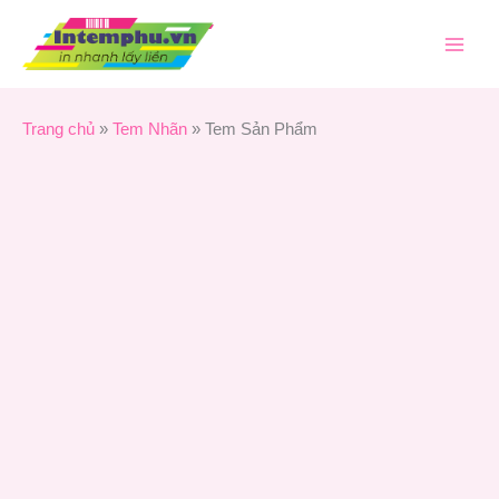
Nhảy
Tem
tới
Sản
nội
Phẩm
dung
số
lượng
Trang chủ
»
Tem Nhãn
»
Tem Sản Phẩm