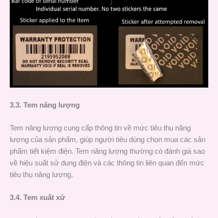
3.3. Tem năng lượng
Tem năng lượng cung cấp thông tin về mức tiêu thụ năng
lượng của sản phẩm, giúp người tiêu dùng chọn mua các sản
phẩm tiết kiệm điện. Tem năng lượng thường có đánh giá sao
về hiệu suất sử dụng điện và các thông tin liên quan đến mức
tiêu thụ năng lượng.
3.4. Tem xuất xứ