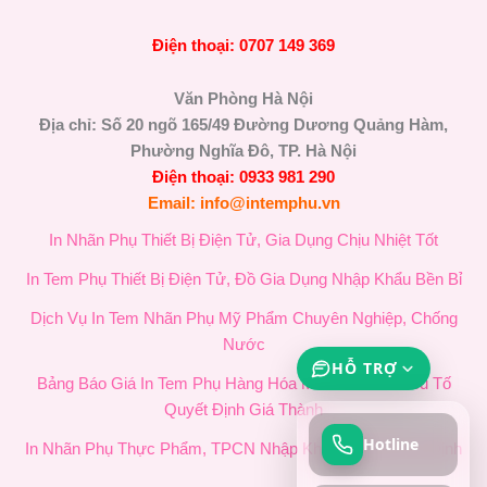
Điện thoại: 0707 149 369
Văn Phòng Hà Nội
Địa chỉ: Số 20 ngõ 165/49 Đường Dương Quảng Hàm,
Phường Nghĩa Đô, TP. Hà Nội
Điện thoại: 0933 981 290
Email: info@intemphu.vn
In Nhãn Phụ Thiết Bị Điện Tử, Gia Dụng Chịu Nhiệt Tốt
In Tem Phụ Thiết Bị Điện Tử, Đồ Gia Dụng Nhập Khẩu Bền Bỉ
Dịch Vụ In Tem Nhãn Phụ Mỹ Phẩm Chuyên Nghiệp, Chống
Nước
HỖ TRỢ
Bảng Báo Giá In Tem Phụ Hàng Hóa Mới Nhất & 4 Yếu Tố
Quyết Định Giá Thành
Hotline
In Nhãn Phụ Thực Phẩm, TPCN Nhập Khẩu Chuẩn Quy Định