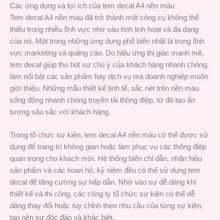
Các ứng dụng và lợi ích của tem decal A4 nền màu
Tem decal A4 nền màu đã trở thành một công cụ không thể
thiếu trong nhiều lĩnh vực nhờ vào tính linh hoạt và đa dạng
của nó. Một trong những ứng dụng phổ biến nhất là trong lĩnh
vực marketing và quảng cáo. Do hiệu ứng thị giác mạnh mẽ,
tem decal giúp thu hút sự chú ý của khách hàng nhanh chóng,
làm nổi bật các sản phẩm hay dịch vụ mà doanh nghiệp muốn
giới thiệu. Những mẫu thiết kế tinh tế, sắc nét trên nền màu
sống động nhanh chóng truyền tải thông điệp, từ đó tạo ấn
tượng sâu sắc với khách hàng.
Trong tổ chức sự kiện, tem decal A4 nền màu có thể được sử
dụng để trang trí không gian hoặc làm phục vụ các thông điệp
quan trọng cho khách mời. Hệ thống biển chỉ dẫn, nhãn hiệu
sản phẩm và các hoan hô, kỷ niệm đều có thể sử dụng tem
decal để tăng cường sự hấp dẫn. Nhờ vào sự dễ dàng khi
thiết kế và thi công, các công ty tổ chức sự kiện có thể dễ
dàng thay đổi hoặc tùy chỉnh theo nhu cầu của từng sự kiện,
tạo nên sự độc đáo và khác biệt.