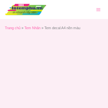
Nhảy
Tem
tới
decal
nội
A4
dung
nền
màu
Trang chủ
»
Tem Nhãn
»
Tem decal A4 nền màu
số
lượng