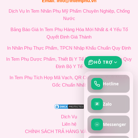
Email: info@intemphu.vn
Dịch Vụ In Tem Nhãn Phụ Mỹ Phẩm Chuyên Nghiệp, Chống
Nước
Bảng Báo Giá In Tem Phụ Hàng Hóa Mới Nhất & 4 Yếu Tố
Quyết Định Giá Thành
In Nhãn Phụ Thực Phẩm, TPCN Nhập Khẩu Chuẩn Quy Định
In Tem Phụ Dược Phẩm, Thiết Bị Y Tế Nhập Khẩu Chuẩn Quy
HỖ TRỢ
Định Bộ Y Tế
In Tem Phụ Tích Hợp Mã Vạch, QR Code Truy Xuất Nguồn
Hotline
Gốc Chuẩn Nhất
Zalo
Dịch Vụ
Messenger
Liên hệ
CHÍNH SÁCH TRẢ HÀNG VÀ HOÀN TIỀN