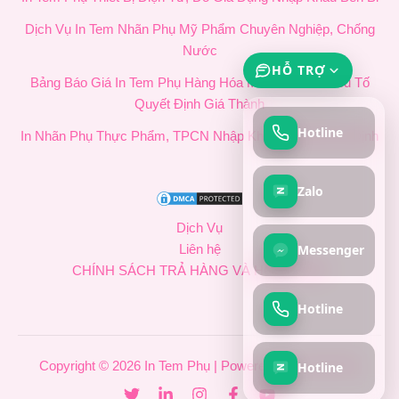
Dịch Vụ In Tem Nhãn Phụ Mỹ Phẩm Chuyên Nghiệp, Chống
Nước
HỖ TRỢ
Bảng Báo Giá In Tem Phụ Hàng Hóa Mới Nhất & 4 Yếu Tố
Quyết Định Giá Thành
Hotline
In Nhãn Phụ Thực Phẩm, TPCN Nhập Khẩu Chuẩn Quy Định
Zalo
Dịch Vụ
Messenger
Liên hệ
CHÍNH SÁCH TRẢ HÀNG VÀ HOÀN TIỀN
Hotline
Hotline
Copyright © 2026 In Tem Phụ | Powered by In Tem Phụ