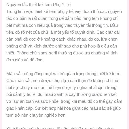
Nguyên tắc thiết kế Tem Phụ Y Tế
Trong lĩnh vực thiết kế tem phụ y tế, việc tuân thủ các nguyên
tắc cơ bản là rất quan trọng để đảm bảo rằng tem không chỉ
bắt mắt mà còn hiệu quả trong việc truyền tải thông tin. Đầu
tiên, độ rõ nét của chữ là một yếu tố quyết định. Các chữ cái
cần phải dễ đọc ở khoảng cách khác nhau, do đó, lựa chọn
phông chữ và kích thước chữ sao cho phù hợp là điều cần
thiết. Phông chữ sans-serif thường được ưa chuộng vì tính
đơn giản và dễ đọc.
Màu sắc cũng đóng một vai trò quan trọng trong thiết kế tem.
Các màu sắc nên được chọn lựa cẩn thận để không chỉ thu
hút sự chú ý mà còn thể hiện được ý nghĩa nhất định trong
bối cảnh y tế. Ví dụ, màu xanh lá cây thường được liên kết
với sự an toàn và sức khỏe, trong khi màu đỏ có thể gây cảm
giác khẩn cấp. Sự kết hợp hài hòa giữa các màu sắc sẽ giúp
tem trở nên chuyên nghiệp hơn.
Kích thước của tem phụ y tế cần phải được xác định dựa