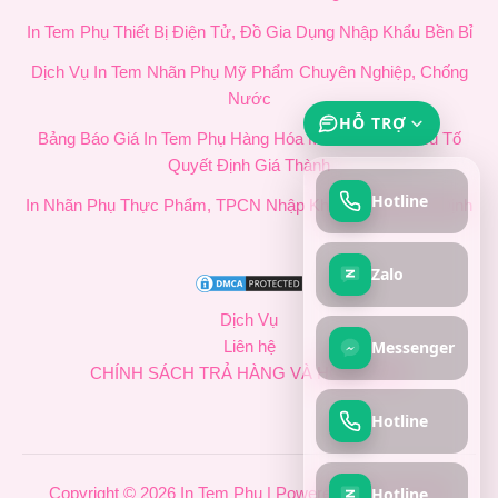
In Tem Phụ Thiết Bị Điện Tử, Đồ Gia Dụng Nhập Khẩu Bền Bỉ
Dịch Vụ In Tem Nhãn Phụ Mỹ Phẩm Chuyên Nghiệp, Chống
Nước
HỖ TRỢ
Bảng Báo Giá In Tem Phụ Hàng Hóa Mới Nhất & 4 Yếu Tố
Quyết Định Giá Thành
Hotline
In Nhãn Phụ Thực Phẩm, TPCN Nhập Khẩu Chuẩn Quy Định
Zalo
Dịch Vụ
Messenger
Liên hệ
CHÍNH SÁCH TRẢ HÀNG VÀ HOÀN TIỀN
Hotline
Hotline
Copyright © 2026 In Tem Phụ | Powered by In Tem Phụ