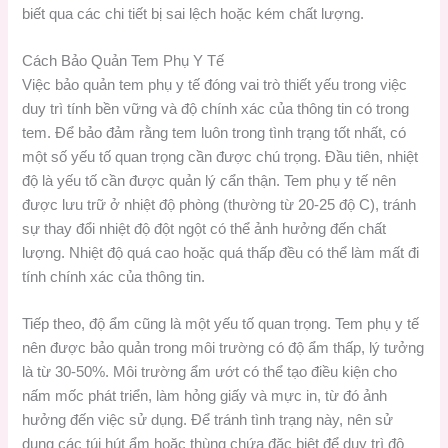
biết qua các chi tiết bị sai lệch hoặc kém chất lượng.
Cách Bảo Quản Tem Phụ Y Tế
Việc bảo quản tem phụ y tế đóng vai trò thiết yếu trong việc
duy trì tính bền vững và độ chính xác của thông tin có trong
tem. Để bảo đảm rằng tem luôn trong tình trạng tốt nhất, có
một số yếu tố quan trọng cần được chú trọng. Đầu tiên, nhiệt
độ là yếu tố cần được quản lý cẩn thận. Tem phụ y tế nên
được lưu trữ ở nhiệt độ phòng (thường từ 20-25 độ C), tránh
sự thay đổi nhiệt độ đột ngột có thể ảnh hưởng đến chất
lượng. Nhiệt độ quá cao hoặc quá thấp đều có thể làm mất đi
tính chính xác của thông tin.
Tiếp theo, độ ẩm cũng là một yếu tố quan trọng. Tem phụ y tế
nên được bảo quản trong môi trường có độ ẩm thấp, lý tưởng
là từ 30-50%. Môi trường ẩm ướt có thể tạo điều kiện cho
nấm mốc phát triển, làm hỏng giấy và mực in, từ đó ảnh
hưởng đến việc sử dụng. Để tránh tình trạng này, nên sử
dụng các túi hút ẩm hoặc thùng chứa đặc biệt để duy trì độ