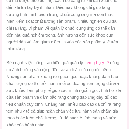
có thể được theo dõi một cách dễ dàng từ khi sản xuất cho
đến khi tới tay bệnh nhân. Điều này không chỉ giúp tăng
cường tính minh bạch trong chuỗi cung ứng mà còn thực
hiện kiểm soát chất lượng sản phẩm. Nhiều nghiên cứu đã
chỉ ra rằng, vi phạm về quản lý chuỗi cung ứng có thể dẫn
đến hậu quả nghiêm trọng, ảnh hưởng đến sức khỏe của
người dân và làm giảm niềm tin vào các sản phẩm y tế trên
thị trường.
Bên cạnh việc nâng cao hiệu quả quản lý,
tem phụ y tế
cũng
có ảnh hưởng sâu rộng đến sự an toàn của người bệnh.
Những sản phẩm không rõ nguồn gốc hoặc không đảm bảo
chất lượng có thể trở thành mối đe dọa nghiêm trọng đối với
sức khỏe. Tem phụ y tế giúp xác minh nguồn gốc, tính hợp lệ
của sản phẩm và đảm bảo rằng chúng đáp ứng đầy đủ các
tiêu chuẩn quy định. Chẳng hạn, nhiều báo cáo đã chỉ ra rằng
tem phụ y tế đã giúp ngăn chặn việc lưu hành sản phẩm giả
mạo hoặc kém chất lượng, từ đó bảo vệ tính mạng và sức
khỏe của bệnh nhân.