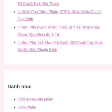
Tố Quyết Định Giá Thành
In Nhãn Phụ Thực Phẩm, TPCN Nhập Khẩu Chuẩn
Quy Định
In Tem Phụ Dược Phẩm, Thiết Bị Y Tế Nhập Khẩu
Chuẩn Quy Định Bộ Y Tế
In Tem Phụ Tích Hợp Mã Vạch, QR Code Truy Xuất
Nguồn Gốc Chuẩn Nhất
Danh mục
Chất lượng sản phẩm
Công Nghệ