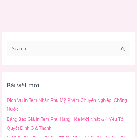
T
ì
m
k
Bài viết mới
i
ế
Dịch Vụ In Tem Nhãn Phụ Mỹ Phẩm Chuyên Nghiệp, Chống
m
Nước
:
Bảng Báo Giá In Tem Phụ Hàng Hóa Mới Nhất & 4 Yếu Tố
Quyết Định Giá Thành