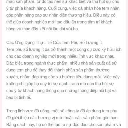
mẫu sản phẩm, từ đó tạo nên sự khác biệt và thu hút sự chú
ý từ phía khách hàng. Cuối cùng, việc cá nhân hóa tem nhãn
góp phần nâng cao sự nhận diện thương hiệu. Điều này có
thể giúp doanh nghiệp mới tạo dấu ấn trong tâm trí khách
hàng và thúc đẩy kết nối lâu dài với họ.
Các Ứng Dụng Thực Tế Của Tem Phụ Số Lượng Ít
Tem phụ số lượng ít đã trở thành một công cụ cực kỳ hữu ích
cho các doanh nghiệp mới trong nhiều lĩnh vực khác nhau.
Đặc biệt, trong ngành thực phẩm, nhiều nhà sản xuất đã sử
dụng tem phụ để thay đổi thành phần sản phẩm thường
xuyên, nhằm đáp ứng các xu hướng tiêu dùng mới. Việc này
không chỉ giúp họ duy trì sự cạnh tranh mà còn thu hút sự
chú ý từ khách hàng thông qua những thông điệp nổi bật và
bao bì tinh tế.
Trong lĩnh vực đồ uống, một số công ty đã áp dụng tem phụ
để giới thiệu các hương vị mới hoặc các sản phẩm giới hạn.
Bằng cách này, họ có thể tạo ra sự độc đáo cho sản phẩm và