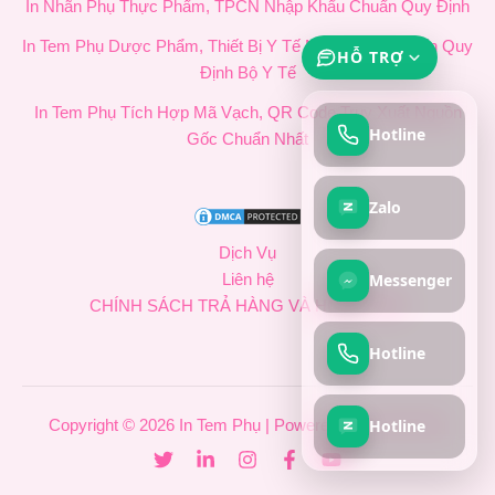
In Nhãn Phụ Thực Phẩm, TPCN Nhập Khẩu Chuẩn Quy Định
In Tem Phụ Dược Phẩm, Thiết Bị Y Tế Nhập Khẩu Chuẩn Quy
HỖ TRỢ
Định Bộ Y Tế
In Tem Phụ Tích Hợp Mã Vạch, QR Code Truy Xuất Nguồn
Hotline
Gốc Chuẩn Nhất
Zalo
Dịch Vụ
Messenger
Liên hệ
CHÍNH SÁCH TRẢ HÀNG VÀ HOÀN TIỀN
Hotline
Hotline
Copyright © 2026 In Tem Phụ | Powered by In Tem Phụ