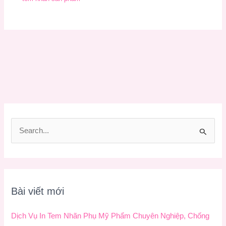
T
ì
m
k
Bài viết mới
i
ế
Dịch Vụ In Tem Nhãn Phụ Mỹ Phẩm Chuyên Nghiệp, Chống
m