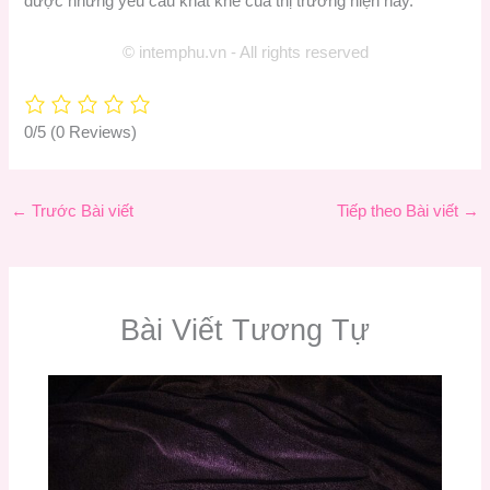
được những yêu cầu khắt khe của thị trường hiện nay.
© intemphu.vn - All rights reserved
0/5
(0 Reviews)
←
Trước Bài viết
Tiếp theo Bài viết
→
Bài Viết Tương Tự