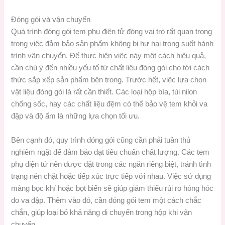
Đóng gói và vận chuyển
Quá trình đóng gói tem phụ điện tử đóng vai trò rất quan trọng
trong việc đảm bảo sản phẩm không bị hư hại trong suốt hành
trình vận chuyển. Để thực hiện việc này một cách hiệu quả,
cần chú ý đến nhiều yếu tố từ chất liệu đóng gói cho tới cách
thức sắp xếp sản phẩm bên trong. Trước hết, việc lựa chọn
vật liệu đóng gói là rất cần thiết. Các loại hộp bìa, túi nilon
chống sốc, hay các chất liệu đệm có thể bảo vệ tem khỏi va
đập và độ ẩm là những lựa chọn tối ưu.
Bên cạnh đó, quy trình đóng gói cũng cần phải tuân thủ
nghiêm ngặt để đảm bảo đạt tiêu chuẩn chất lượng. Các tem
phụ điện tử nên được đặt trong các ngăn riêng biệt, tránh tình
trạng nén chặt hoặc tiếp xúc trực tiếp với nhau. Việc sử dụng
màng bọc khí hoặc bọt biển sẽ giúp giảm thiểu rủi ro hỏng hóc
do va đập. Thêm vào đó, cần đóng gói tem một cách chắc
chắn, giúp loại bỏ khả năng di chuyển trong hộp khi vận
chuyển.