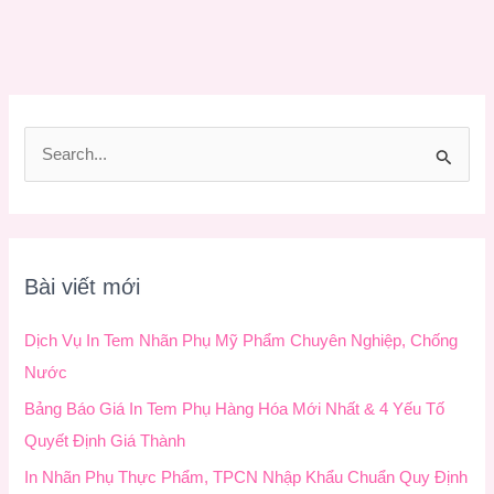
T
ì
m
k
Bài viết mới
i
ế
Dịch Vụ In Tem Nhãn Phụ Mỹ Phẩm Chuyên Nghiệp, Chống
m
Nước
:
Bảng Báo Giá In Tem Phụ Hàng Hóa Mới Nhất & 4 Yếu Tố
Quyết Định Giá Thành
In Nhãn Phụ Thực Phẩm, TPCN Nhập Khẩu Chuẩn Quy Định