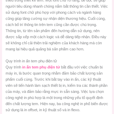
thiếu trong thiết kế tem. Một font chữ rõ ràng, dễ đọc sẽ giúp
người tiêu dùng nhanh chóng nắm bắt thông tin cần thiết. Việc
sử dụng font chữ phù hợp với phong cách và ngành hàng
cũng giúp tăng cường sự nhận diện thương hiệu. Cuối cùng,
cách bố trí thông tin trên tem cũng cần được chú trọng.
Thông tin, từ tên sản phẩm đến hướng dẫn sử dụng, nên
được sắp xếp một cách logic và dễ dàng tiếp nhận. Điều này
sẽ không chỉ cải thiện trải nghiệm của khách hàng mà còn
mang lại hiệu quả quảng bá sản phẩm cao hơn.
Quy trình in ấn tem phụ điện tử
Quy trình
in ấn tem phụ điện tử
bắt đầu với việc chuẩn bị
máy in, là bước quan trọng nhằm đảm bảo chất lượng sản
phẩm cuối cùng. Trước khi bắt tay vào in ấn, các kỹ thuật
viên sẽ tiến hành làm sạch thiết bị in, kiểm tra các thành phần
của máy, và đảm bảo rằng mực in sẵn sàng. Việc lựa chọn
công nghệ in phù hợp là một trong những yếu tố quyết định
đến chất lượng tem. Hiện nay, ba công nghệ in phổ biến được
sử dụng là in offset, in kỹ thuật số và in flexo.