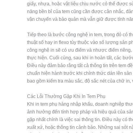
giấy, nhựa, hoặc vật liệu chịu nước có thể được s
năng bền bỉ của tem cũng cần được cân nhắc, đảm 
vận chuyển và bảo quản mà vẫn giữ được tính năng
Tiếp theo là bước công nghệ in tem, trong đó có th
thuật số hay in flexo tùy thuộc vào số lượng sản 
công nghệ in sẽ có ưu điểm và nhược điểm riêng, 
thực hiện. Cuối cùng, sau khi in hoàn tất, các bước
Điều này đảm bảo rằng tất cả thông tin trên tem đ
chuẩn hiện hành trước khi chính thức dán lên sản
bao gồm kiểm tra màu sắc, độ sắc nét của chữ in, v
Các Lỗi Thường Gặp Khi In Tem Phụ
Khi in tem phụ hàng nhập khẩu, doanh nghiệp thườ
ảnh hưởng đến tính hợp pháp và hiệu quả của sản
gặp nhất chính là việc sai thông tin. Điều này có 
xuất xứ, hoặc thông tin cảnh báo. Những sai sót 