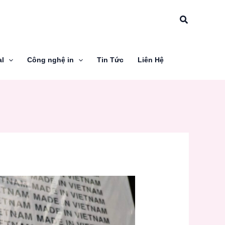
Tìm
kiếm
al
Công nghệ in
Tin Tức
Liên Hệ