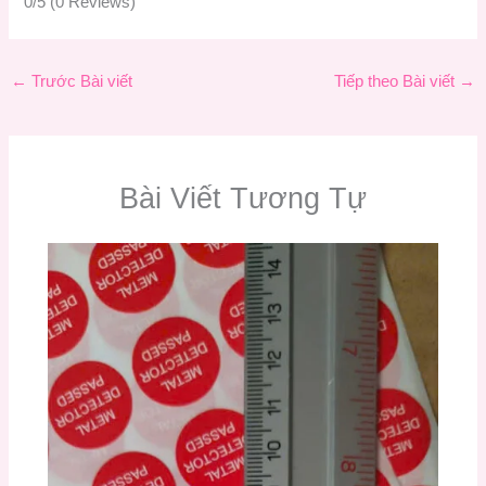
0/5
(0 Reviews)
←
Trước Bài viết
Tiếp theo Bài viết
→
Bài Viết Tương Tự