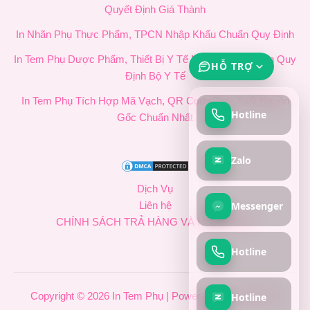
Quyết Định Giá Thành
In Nhãn Phụ Thực Phẩm, TPCN Nhập Khẩu Chuẩn Quy Định
In Tem Phụ Dược Phẩm, Thiết Bị Y Tế Nhập Khẩu Chuẩn Quy
HỖ TRỢ
Định Bộ Y Tế
In Tem Phụ Tích Hợp Mã Vạch, QR Code Truy Xuất Nguồn
Hotline
Gốc Chuẩn Nhất
Zalo
Dịch Vụ
Messenger
Liên hệ
CHÍNH SÁCH TRẢ HÀNG VÀ HOÀN TIỀN
Hotline
Hotline
Copyright © 2026 In Tem Phụ | Powered by In Tem Phụ