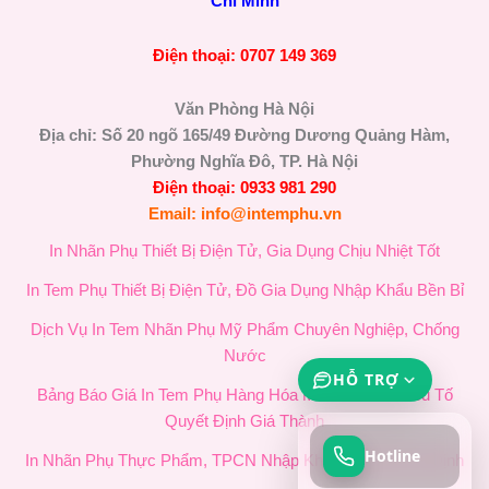
Chí Minh
Điện thoại: 0707 149 369
Văn Phòng Hà Nội
Địa chỉ: Số 20 ngõ 165/49 Đường Dương Quảng Hàm,
Phường Nghĩa Đô, TP. Hà Nội
Điện thoại: 0933 981 290
Email: info@intemphu.vn
In Nhãn Phụ Thiết Bị Điện Tử, Gia Dụng Chịu Nhiệt Tốt
In Tem Phụ Thiết Bị Điện Tử, Đồ Gia Dụng Nhập Khẩu Bền Bỉ
Dịch Vụ In Tem Nhãn Phụ Mỹ Phẩm Chuyên Nghiệp, Chống
Nước
HỖ TRỢ
Bảng Báo Giá In Tem Phụ Hàng Hóa Mới Nhất & 4 Yếu Tố
Quyết Định Giá Thành
Hotline
In Nhãn Phụ Thực Phẩm, TPCN Nhập Khẩu Chuẩn Quy Định