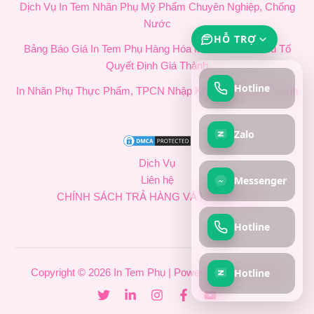
Dịch Vụ In Tem Nhãn Phụ Mỹ Phẩm Chuyên Nghiệp, Chống
Nước
HỖ TRỢ
Bảng Báo Giá In Tem Phụ Hàng Hóa Mới Nhất & 4 Yếu Tố
Quyết Định Giá Thành
Hotline
In Nhãn Phụ Thực Phẩm, TPCN Nhập Khẩu Chuẩn Quy Định
Zalo
Dịch Vụ
Messenger
Liên hệ
CHÍNH SÁCH TRẢ HÀNG VÀ HOÀN TIỀN
Hotline
Hotline
Copyright © 2026 In Tem Phụ | Powered by In Tem Phụ