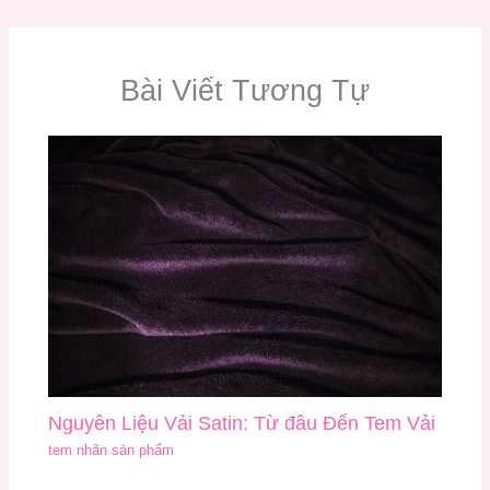
Bài Viết Tương Tự
Nguyên Liệu Vải Satin: Từ đâu Đến Tem Vải
tem nhãn sản phẩm