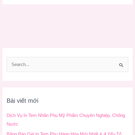
T
ì
m
k
Bài viết mới
i
ế
Dịch Vụ In Tem Nhãn Phụ Mỹ Phẩm Chuyên Nghiệp, Chống
m
Nước
:
Bảng Báo Giá In Tem Phụ Hàng Hóa Mới Nhất & 4 Yếu Tố