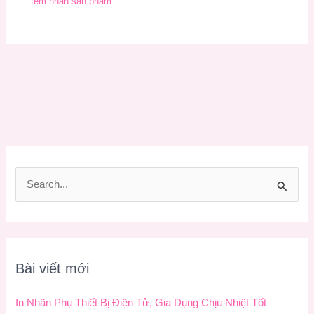
tem nhãn sản phẩm
T
ì
m
k
Bài viết mới
i
ế
In Nhãn Phụ Thiết Bị Điện Tử, Gia Dụng Chịu Nhiệt Tốt
m