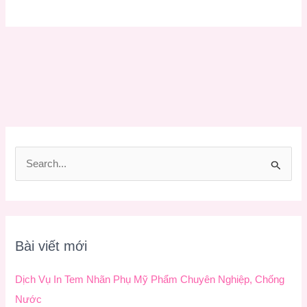
T
ì
m
k
Bài viết mới
i
ế
Dịch Vụ In Tem Nhãn Phụ Mỹ Phẩm Chuyên Nghiệp, Chống
m
Nước
: