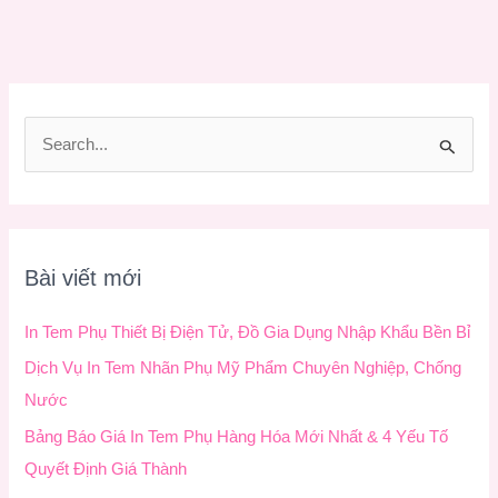
T
ì
m
k
Bài viết mới
i
ế
In Tem Phụ Thiết Bị Điện Tử, Đồ Gia Dụng Nhập Khẩu Bền Bỉ
m
Dịch Vụ In Tem Nhãn Phụ Mỹ Phẩm Chuyên Nghiệp, Chống
:
Nước
Bảng Báo Giá In Tem Phụ Hàng Hóa Mới Nhất & 4 Yếu Tố
Quyết Định Giá Thành