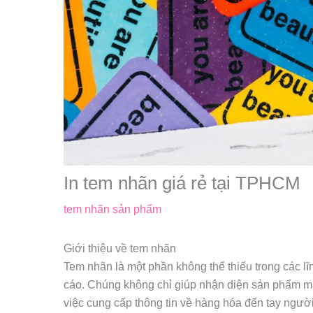
In tem nhãn giá rẻ tại TPHCM
tem nhãn sản phẩm
Giới thiệu về tem nhãn
Tem nhãn là một phần không thể thiếu trong các l
cáo. Chúng không chỉ giúp nhận diện sản phẩm mà 
việc cung cấp thông tin về hàng hóa đến tay ngư