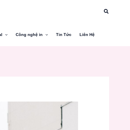
Tìm
kiếm
al
Công nghệ in
Tin Tức
Liên Hệ