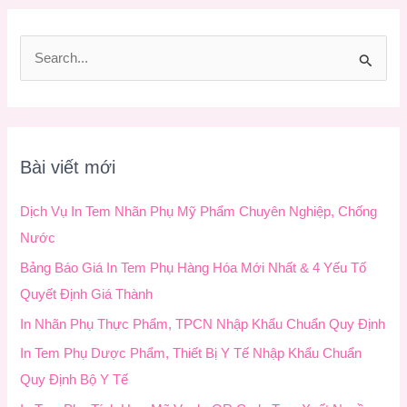
T
ì
m
k
Bài viết mới
i
ế
Dịch Vụ In Tem Nhãn Phụ Mỹ Phẩm Chuyên Nghiệp, Chống
m
Nước
:
Bảng Báo Giá In Tem Phụ Hàng Hóa Mới Nhất & 4 Yếu Tố
Quyết Định Giá Thành
In Nhãn Phụ Thực Phẩm, TPCN Nhập Khẩu Chuẩn Quy Định
In Tem Phụ Dược Phẩm, Thiết Bị Y Tế Nhập Khẩu Chuẩn
Quy Định Bộ Y Tế