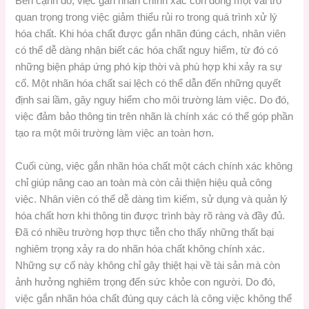
Bên cạnh đó, việc gắn nhãn chính xác còn đóng một vai trò
quan trọng trong việc giảm thiểu rủi ro trong quá trình xử lý
hóa chất. Khi hóa chất được gắn nhãn đúng cách, nhân viên
có thể dễ dàng nhận biết các hóa chất nguy hiểm, từ đó có
những biện pháp ứng phó kịp thời và phù hợp khi xảy ra sự
cố. Một nhãn hóa chất sai lệch có thể dẫn đến những quyết
định sai lầm, gây nguy hiểm cho môi trường làm việc. Do đó,
việc đảm bảo thông tin trên nhãn là chính xác có thể góp phần
tạo ra một môi trường làm việc an toàn hơn.
Cuối cùng, việc gắn nhãn hóa chất một cách chính xác không
chỉ giúp nâng cao an toàn mà còn cải thiện hiệu quả công
việc. Nhân viên có thể dễ dàng tìm kiếm, sử dụng và quản lý
hóa chất hơn khi thông tin được trình bày rõ ràng và đầy đủ.
Đã có nhiều trường hợp thực tiễn cho thấy những thất bại
nghiêm trọng xảy ra do nhãn hóa chất không chính xác.
Những sự cố này không chỉ gây thiệt hại về tài sản mà còn
ảnh hưởng nghiêm trọng đến sức khỏe con người. Do đó,
việc gắn nhãn hóa chất đúng quy cách là công việc không thể