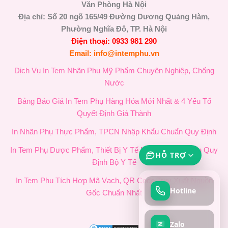
Văn Phòng Hà Nội
Địa chỉ: Số 20 ngõ 165/49 Đường Dương Quảng Hàm,
Phường Nghĩa Đô, TP. Hà Nội
Điện thoại: 0933 981 290
Email: info@intemphu.vn
Dịch Vụ In Tem Nhãn Phụ Mỹ Phẩm Chuyên Nghiệp, Chống
Nước
Bảng Báo Giá In Tem Phụ Hàng Hóa Mới Nhất & 4 Yếu Tố
Quyết Định Giá Thành
In Nhãn Phụ Thực Phẩm, TPCN Nhập Khẩu Chuẩn Quy Định
In Tem Phụ Dược Phẩm, Thiết Bị Y Tế Nhập Khẩu Chuẩn Quy
HỖ TRỢ
Định Bộ Y Tế
In Tem Phụ Tích Hợp Mã Vạch, QR Code Truy Xuất Nguồn
Hotline
Gốc Chuẩn Nhất
Zalo