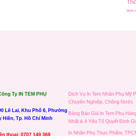
Thờ
tem 
Công Ty IN TEM PHỤ
Dịch Vụ In Tem Nhãn Phụ Mỹ 
Chuyên Nghiệp, Chống Nước
 90 Lê Lai, Khu Phố 6, Phường
Bảng Báo Giá In Tem Phụ Hàn
 Hiền, Tp. Hồ Chí Minh
Nhất & 4 Yếu Tố Quyết Định G
In Nhãn Phụ Thực Phẩm, TPC
ện thoại: 0707 149 369