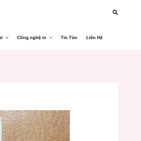
Tìm
kiếm
al
Công nghệ in
Tin Tức
Liên Hệ