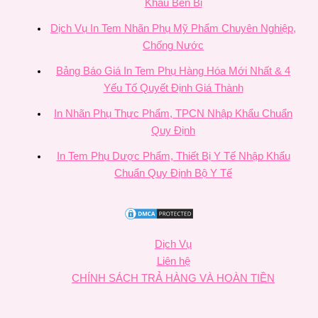
Khẩu Bền Bỉ
Dịch Vụ In Tem Nhãn Phụ Mỹ Phẩm Chuyên Nghiệp,
Chống Nước
Bảng Báo Giá In Tem Phụ Hàng Hóa Mới Nhất & 4
Yếu Tố Quyết Định Giá Thành
In Nhãn Phụ Thực Phẩm, TPCN Nhập Khẩu Chuẩn
Quy Định
In Tem Phụ Dược Phẩm, Thiết Bị Y Tế Nhập Khẩu
Chuẩn Quy Định Bộ Y Tế
Dịch Vụ
Liên hệ
CHÍNH SÁCH TRẢ HÀNG VÀ HOÀN TIỀN