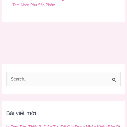
Tem Nhãn Phụ Sản Phẩm
T
ì
m
k
Bài viết mới
i
ế