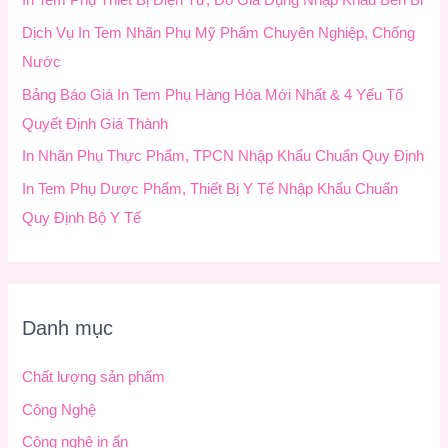
In Tem Phụ Thiết Bị Điện Tử, Đồ Gia Dụng Nhập Khẩu Bền Bỉ
m
Dịch Vụ In Tem Nhãn Phụ Mỹ Phẩm Chuyên Nghiệp, Chống
:
Nước
Bảng Báo Giá In Tem Phụ Hàng Hóa Mới Nhất & 4 Yếu Tố
Quyết Định Giá Thành
In Nhãn Phụ Thực Phẩm, TPCN Nhập Khẩu Chuẩn Quy Định
In Tem Phụ Dược Phẩm, Thiết Bị Y Tế Nhập Khẩu Chuẩn
Quy Định Bộ Y Tế
Danh mục
Chất lượng sản phẩm
Công Nghệ
Công nghệ in ấn