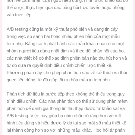
hơn về cảm nhận của người tiêu dùng. Hình thức khảo sát có
thể được thực hiện qua các bảng hỏi trực tuyến hoặc phỏng
vấn trực tiếp.
A/B testing cũng là một kỹ thuật phổ biến và đáng tin cậy
trong việc so sánh hai hoặc nhiều phiên bản của một mẫu
tem phụ. Bằng cách phát hành các mẫu khác nhau cho một
nhóm người tiêu dùng nhất định và theo dõi phản hồi của họ,
các nhà thiết kế có thể xác định phiên bản nào thu hút hơn và
từ đó đưa ra quyết định điều chỉnh chiến lược thiết kế.
Phương pháp này cho phép phân tích sâu về sở thích và thói
quen tiêu dùng, từ đó giúp tối ưu hóa mẫu in tem phụ.
Phân tích dữ liệu là bước tiếp theo không thể thiếu trong quy
trình điều chỉnh. Các nhà phân tích có thể sử dụng phần mềm
phân tích để đánh giá thông tin thu thập được từ khảo sát và
A/B testing. Việc này giúp họ nhìn nhận rõ ràng hơn về mô
hình tiêu dùng và hiểu được lý do tại sao một số mẫu thiết kế
lại thành công hơn so với những mẫu khác. Học hỏi từ phản