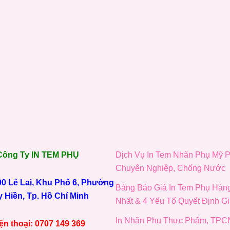
Công Ty IN TEM PHỤ
Dịch Vụ In Tem Nhãn Phụ Mỹ 
Chuyên Nghiệp, Chống Nước
 90 Lê Lai, Khu Phố 6, Phường
Bảng Báo Giá In Tem Phụ Hàn
 Hiền, Tp. Hồ Chí Minh
Nhất & 4 Yếu Tố Quyết Định G
In Nhãn Phụ Thực Phẩm, TPC
ện thoại: 0707 149 369