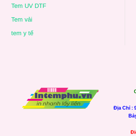
Tem UV DTF
Tem vải
tem y tế
Địa Chỉ :
Bảy
Đi