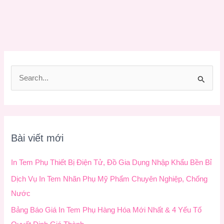
T
ì
m
k
Bài viết mới
i
ế
In Tem Phụ Thiết Bị Điện Tử, Đồ Gia Dụng Nhập Khẩu Bền Bỉ
m
Dịch Vụ In Tem Nhãn Phụ Mỹ Phẩm Chuyên Nghiệp, Chống
:
Nước
Bảng Báo Giá In Tem Phụ Hàng Hóa Mới Nhất & 4 Yếu Tố