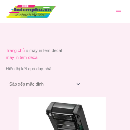
Nhảy
tới
nội
dung
Trang chủ
»
máy in tem decal
máy in tem decal
Hiển thị kết quả duy nhất